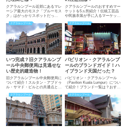
クアラルンプール近郊にあるマレ
クアラルンプールのおすすめマー
ーシア最大のモスク「ブルーモス
ケットを5ヵ所紹介！伝統工芸品
ク」はがっかりスポットだっ
や民族衣装が手に入るマーケット
た？！観光客は日本人ばかり、そ
は？マレー風串焼き「サテ」が食
クアラルンプール
クアラルンプール
の理由とは？見学方法やアクセス
べれる屋台街とは？多国籍料理が
方法も掲載しています！
食べられるフードトラックパーク
なども掲載！
いつ完成？旧クアラルンプ
パビリオン・クアラルンプ
ール中央郵便局は見逃せな
ールのブランドガイド！ハ
い歴史的建造物！
イブランド天国だった？
旧クアラルンプール中央郵便局に
パビリオン・クアラルンプール
ついて紹介！スルタン・アブドゥ
（Pavilion Kuala Lumpur）につい
ル・サマド・ビルとの共通点と
て紹介！ブランド一覧は？おすす
は？設計や様式、アクセス方法に
めのショッピングエリアは？フー
クアラルンプール
クアラルンプール
ついても掲載。クアラルンプール
ドコートでは何料理が食べられ
で歴史的建造物巡りをしてみませ
る？アクセス方法も掲載！
んか？