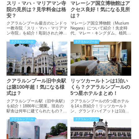
スリ・マハ・マリアマン寺
マレーシア国立博物館はア
院の見所は？見学料金は格
クセス良好！気になる見所
安？
は？
クアラルンプール最古のヒンドゥ
マレーシア国立博物館（Muzium
ー教寺院「スリ・マハ・マリアマ
Negara）について紹介！先史時
ン寺院」を紹介！彫刻された神様
代、マレー・キングダム、植民地
は全部で何体？見学方法に要注意
時代、現在の4つのセクションで
クアラルンプール
クアラルンプール
だった？！気になる見所は？アク
展開。気になる展示物の見所と
セス方法も掲載しています！
は？日本語ガイドツアーの曜日、
時間なども掲載！
クアラルンプール旧中央駅
リッツカールトンは1泊い
は築100年超！気になる様
くら？クアラルンプールの
式は？
5つ星ホテルまとめ！
クアラルンプール駅（旧中央駅）
クアラルンプールの5つ星ホテル
を紹介！1886年に開業。現在の
を14ヵ所紹介！リッツカールト
駅舎は何年に建てられたもの？気
ン、グランドハイアットは1泊い
になる設計者や建築様式とは？遊
くら？ヒルトンなど定番ホテルも
クアラルンプール
クアラルンプール
歩道から見れる見逃せない景色も
しっかり掲載。予算の目安、交通
紹介。国の歴史的建造物はおすす
の利便性についても評価していま
め観光スポットの一つです！
す！