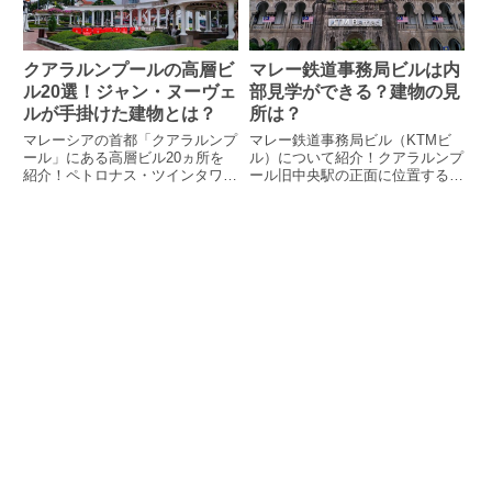
クアラルンプールの高層ビ
マレー鉄道事務局ビルは内
ル20選！ジャン・ヌーヴェ
部見学ができる？建物の見
ルが手掛けた建物とは？
所は？
マレーシアの首都「クアラルンプ
マレー鉄道事務局ビル（KTMビ
ール」にある高層ビル20ヵ所を
ル）について紹介！クアラルンプ
紹介！ペトロナス・ツインタワー
ール旧中央駅の正面に位置する注
は高さ何メートル？大成建設や熊
目すべき歴史的建造物。完成は今
谷組が手掛けた建物とは？独立広
から100年前？！気になる設計
場から見える特徴的なビルの正体
者、様式は？
は？5つ星ホテルが入るビルなど
も掲載しています！