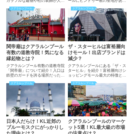
カラフルな建物や柱の装飾が人々
ールにヒンドゥー教の聖地があっ
を魅了。気になる南インド料理の
た？！独立広場やKLCC公園の見
クアラルンプール
クアラルンプール
予算とは？旧リトル・インディ
所とは？注目の屋台街の予算はい
ア、アクセスについても解説！
くら？
関帝廟はクアラルンプール
ザ・スターヒルは富裕層向
有数の道教寺院！気になる
けモール！出店ブランドは
縁起物とは？
減少？
クアラルンプール有数の道教寺院
クアラルンプールにある「ザ・ス
「関帝廟」について紹介！入口は
ターヒル」を紹介！富裕層向けシ
鉄壁のガードを誇る場所だった？
ョッピングモール最大の特徴と
触れると願い事が叶う縁起物と
は？ブティックを構えるファッシ
クアラルンプール
クアラルンプール
は？開館時間や料金、アクセス方
ョンブランドは？アクセス方法も
法なども掲載！
掲載！
日本人だらけ！KL近郊の
クアラルンプールのマーケ
ブルーモスクにがっかりし
ット5選！KL最大級の市場
た理由とは？
の注意点は？