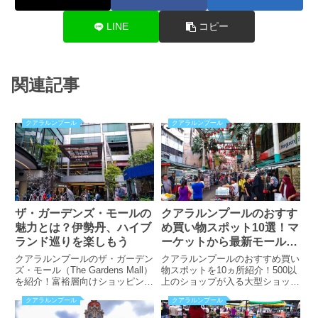
LINE
コピー
関連記事
クアラルンプール
クアラルンプール
ザ・ガーデンズ・モールの
クアラルンプールのおすす
魅力とは？伊勢丹、ハイブ
め買い物スポット10選！マ
ランド巡りを楽しもう
ーケットから最新モールま
で
クアラルンプールのザ・ガーデン
クアラルンプールのおすすめ買い
ズ・モール（The Gardens Mall）
物スポットを10ヵ所紹介！500以
を紹介！富裕層向けショッピング
上のショップが入る大型ショッピ
モールのブランド一覧とは？日本
ングセンターとは？木工製品、な
クアラルンプール
クアラルンプール
食レストランが目立っていた？！
まこ石鹸が購入できるマーケット
アクセス方法なども掲載！
は？チャイナタウンのメインスト