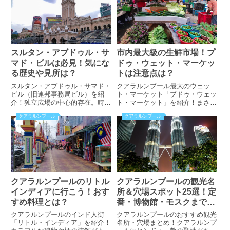
リートなども掲載！
スルタン・アブドゥル・サ
市内最大級の生鮮市場！プ
マド・ビルは必見！気にな
ドゥ・ウェット・マーケッ
る歴史や見所は？
トは注意点は？
スルタン・アブドゥル・サマド・
クアラルンプール最大のウェッ
ビル（旧連邦事務局ビル）を紹
ト・マーケット「プドゥ・ウェッ
介！独立広場の中心的存在。時計
ト・マーケット」を紹介！まさに
台はあのビッグベンをイメージし
食材のパラダイス！気になる注意
クアラルンプール
クアラルンプール
て製作された？設計・様式や最大
点は？刺激的な写真は掲載してい
の見所とは？内部見学は可能なの
ません。安心してご覧ください。
か？気になる点も掲載していま
す！
クアラルンプールのリトル
クアラルンプールの観光名
インディアに行こう！おす
所＆穴場スポット25選！定
すめ料理とは？
番・博物館・モスクまで楽
しめる決定版ガイド
クアラルンプールのインド人街
クアラルンプールのおすすめ観光
「リトル・インディア」を紹介！
名所・穴場まとめ！クアラルンプ