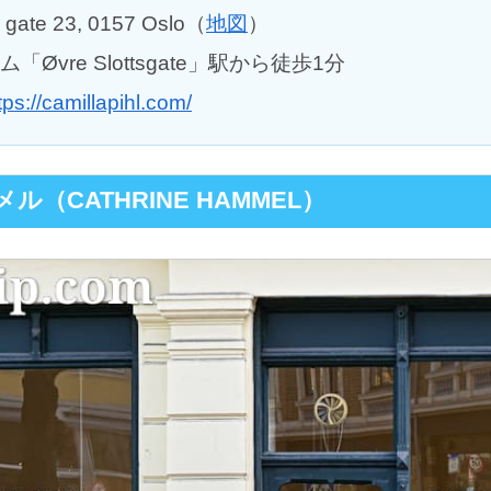
gate 23, 0157 Oslo（
地図
）
Øvre Slottsgate」駅から徒歩1分
tps://camillapihl.com/
ル（CATHRINE HAMMEL）