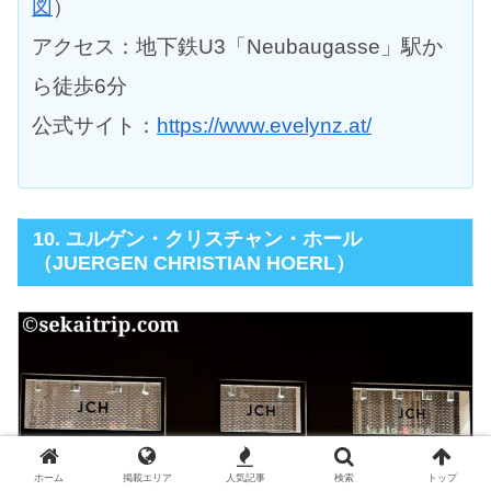
図
）
アクセス：地下鉄U3「Neubaugasse」駅か
ら徒歩6分
公式サイト：
https://www.evelynz.at/
10. ユルゲン・クリスチャン・ホール
（JUERGEN CHRISTIAN HOERL）
ホーム
掲載エリア
人気記事
検索
トップ