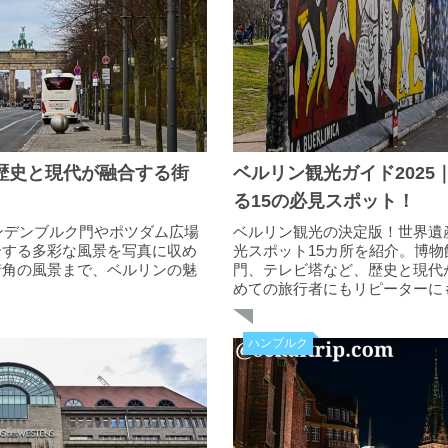
｜歴史と現代が融合する街
ベルリン観光ガイド202
る15の必見スポット！
ランデンブルク門やポツダム広場
ベルリン観光の決定版！世界遺
合する多彩な風景を写真に収め
光スポット15カ所を紹介。博
街角の風景まで、ベルリンの魅
門、テレビ塔など、歴史と現代
めての旅行者にもリピーターに
完全ガイドです。
ハンブルク