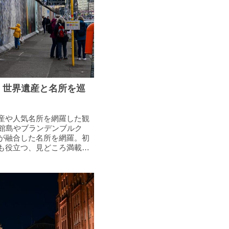
5｜世界遺産と名所を巡
産や人気名所を網羅した観
物館島やブランデンブルク
が融合した名所を網羅。初
も役立つ、見どころ満載の