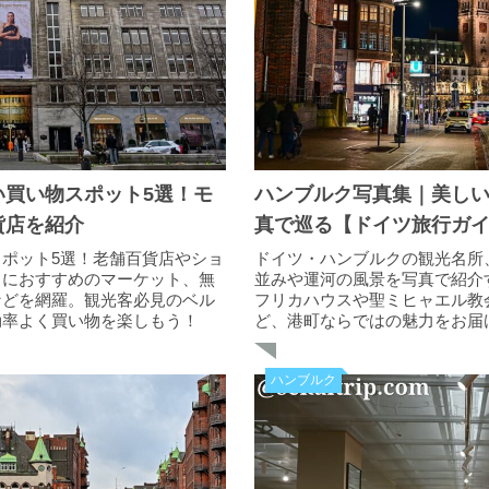
い買い物スポット5選！モ
ハンブルク写真集｜美し
貨店を紹介
真で巡る【ドイツ旅行ガ
ポット5選！老舗百貨店やショ
ドイツ・ハンブルクの観光名所
きにおすすめのマーケット、無
並みや運河の風景を写真で紹介
などを網羅。観光客必見のベル
フリカハウスや聖ミヒャエル教
効率よく買い物を楽しもう！
ど、港町ならではの魅力をお届
ハンブルク