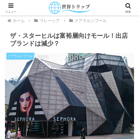
メニュー
検索
ホーム
マレーシア
クアラルンプール
ザ・スターヒルは富裕層向けモール！出店
ブランドは減少？
クアラルンプール