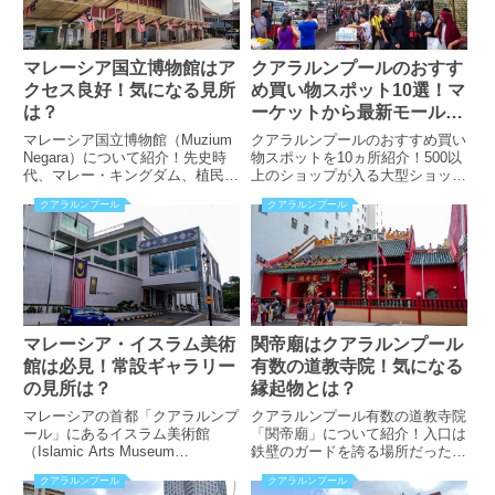
マレーシア国立博物館はア
クアラルンプールのおすす
クセス良好！気になる見所
め買い物スポット10選！マ
は？
ーケットから最新モールま
で
マレーシア国立博物館（Muzium
クアラルンプールのおすすめ買い
Negara）について紹介！先史時
物スポットを10ヵ所紹介！500以
代、マレー・キングダム、植民地
上のショップが入る大型ショッピ
時代、現在の4つのセクションで
ングセンターとは？木工製品、な
クアラルンプール
クアラルンプール
展開。気になる展示物の見所と
まこ石鹸が購入できるマーケット
は？日本語ガイドツアーの曜日、
は？チャイナタウンのメインスト
時間なども掲載！
リートなども掲載！
マレーシア・イスラム美術
関帝廟はクアラルンプール
館は必見！常設ギャラリー
有数の道教寺院！気になる
の見所は？
縁起物とは？
マレーシアの首都「クアラルンプ
クアラルンプール有数の道教寺院
ール」にあるイスラム美術館
「関帝廟」について紹介！入口は
（Islamic Arts Museum
鉄壁のガードを誇る場所だった？
Malaysia）を紹介！12の常設ギ
触れると願い事が叶う縁起物と
クアラルンプール
クアラルンプール
ャラリーの見所とは？お土産購入
は？開館時間や料金、アクセス方