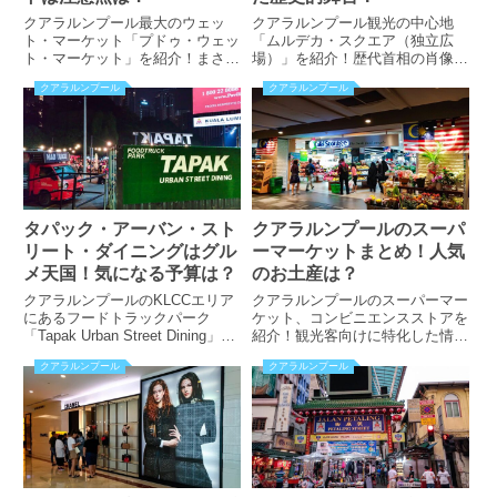
クアラルンプール最大のウェッ
クアラルンプール観光の中心地
ト・マーケット「プドゥ・ウェッ
「ムルデカ・スクエア（独立広
ト・マーケット」を紹介！まさに
場）」を紹介！歴代首相の肖像画
食材のパラダイス！気になる注意
が印象的。周囲にある主要観光ス
クアラルンプール
クアラルンプール
点は？刺激的な写真は掲載してい
ポットとは？穴場のトイレ休憩場
ません。安心してご覧ください。
所が存在した？！アクセス方法や
見所なども掲載しています！
タパック・アーバン・スト
クアラルンプールのスーパ
リート・ダイニングはグル
ーマーケットまとめ！人気
メ天国！気になる予算は？
のお土産は？
クアラルンプールのKLCCエリア
クアラルンプールのスーパーマー
にあるフードトラックパーク
ケット、コンビニエンスストアを
「Tapak Urban Street Dining」を
紹介！観光客向けに特化した情報
紹介！多国籍料理が味わえるおす
を掲載。スリアKLCC、パビリオ
クアラルンプール
クアラルンプール
すめスポット！気になる予算は？
ンなど主要スポットにあるスーパ
ーマーケットとは？セブンイレブ
ンなどの場所をマークした地図も
掲載しています！