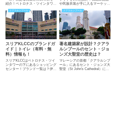
紹介！ペトロナス・ツインタワー
や民族衣装が手に入るマーケット
は高さ何メートル？大成建設や熊
は？マレー風串焼き「サテ」が食
クアラルンプール
クアラルンプール
谷組が手掛けた建物とは？独立広
べれる屋台街とは？多国籍料理が
場から見える特徴的なビルの正体
食べられるフードトラックパーク
は？5つ星ホテルが入るビルなど
なども掲載！
も掲載しています！
スリアKLCCのブランドガ
著名建築家が設計？クアラ
イド｜トイレ（有料・無
ルンプールのセント・ジョ
料）情報も！
ンズ大聖堂の歴史は？
スリアKLCCはペトロナス・ツイ
マレーシアの首都「クアラルンプ
ンタワーの下にあるショッピング
ール」にあるセント・ジョンズ大
センター！ブランド一覧は？伊勢
聖堂（St John's Cathedral）につ
丹以外の日本企業のテナントは？
いて紹介！1883年に設立された
フードコートでは何料理が食べら
教会の歴史とは？合わせて見てお
れる？トイレは有料と無料があ
きたいド派手な建物？アクセス方
る？
法も掲載！