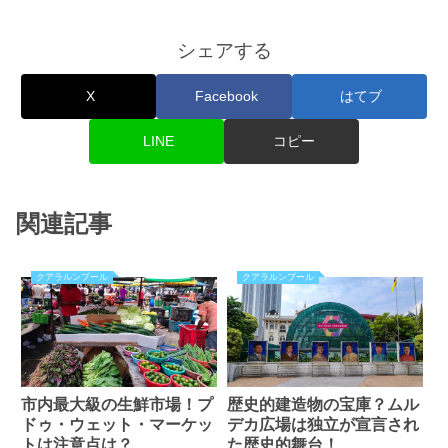
シェアする
X
Facebook
はてブ
LINE
コピー
関連記事
クアラルンプール
クアラルンプール
市内最大級の生鮮市場！プ
歴史的建造物の宝庫？ムル
ドゥ・ウェット・マーケッ
デカ広場は独立が宣言され
トは注意点は？
た歴史的舞台！