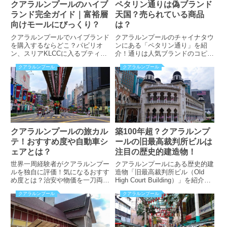
クアラルンプールのハイブ
ペタリン通りは偽ブランド
ランド完全ガイド｜富裕層
天国？売られている商品
向けモールにびっくり？
は？
クアラルンプールでハイブランド
クアラルンプールのチャイナタウ
を購入するならどこ？パビリオ
ンにある「ペタリン通り」を紹
ン、スリアKLCCに入るブティッ
介！通りは人気ブランドのコピー
クは？高級腕時計や宝飾品ブラン
天国だった？！日本のテレビ番組
クアラルンプール
クアラルンプール
ドが集まるショッピングモールが
で紹介された観光スポットとは？
あった？！富裕層向けショッピン
ナイトマーケットも楽しもう！
グモールも紹介！
クアラルンプールの旅カル
築100年超？クアラルンプ
テ！おすすめ度や自動車シ
ールの旧最高裁判所ビルは
ェアとは？
注目の歴史的建造物！
世界一周経験者がクアラルンプー
クアラルンプールにある歴史的建
ルを独自に評価！気になるおすす
造物「旧最高裁判所ビル（Old
め度とは？治安や物価を一刀両
High Court Building）」を紹介。
断。チャイナタウンで注目すべき
オジーアーチやドームが特徴。気
クアラルンプール
クアラルンプール
街並みって？美女・イケメン比率
になる完成した年、設計者、様式
や日本車比率なども紹介。旅行計
とは？人々を魅了する魅力を秘め
画中の人は必見の内容です！
た建物です！