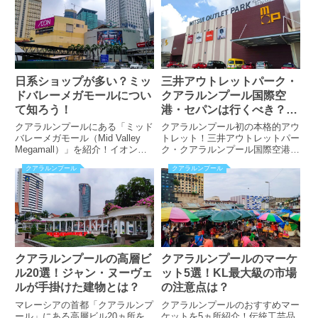
はギフトショップが最適！
法なども掲載！
日系ショップが多い？ミッ
三井アウトレットパーク・
ドバレーメガモールについ
クアラルンプール国際空
て知ろう！
港・セパンは行くべき？ブ
ランド一覧は？
クアラルンプールにある「ミッド
クアラルンプール初の本格的アウ
バレーメガモール（Mid Valley
トレット！三井アウトレットパー
Megamall）」を紹介！イオンな
ク・クアラルンプール国際空港・
ど日系テナントが多い日本人向け
セパンは行くべき？ハイブランド
クアラルンプール
クアラルンプール
のモールだった？！ブランド一覧
は少なめ？ブランド一覧は？アク
やアクセス方法も掲載！
セス方法なども掲載！
クアラルンプールの高層ビ
クアラルンプールのマーケ
ル20選！ジャン・ヌーヴェ
ット5選！KL最大級の市場
ルが手掛けた建物とは？
の注意点は？
マレーシアの首都「クアラルンプ
クアラルンプールのおすすめマー
ール」にある高層ビル20ヵ所を
ケットを5ヵ所紹介！伝統工芸品