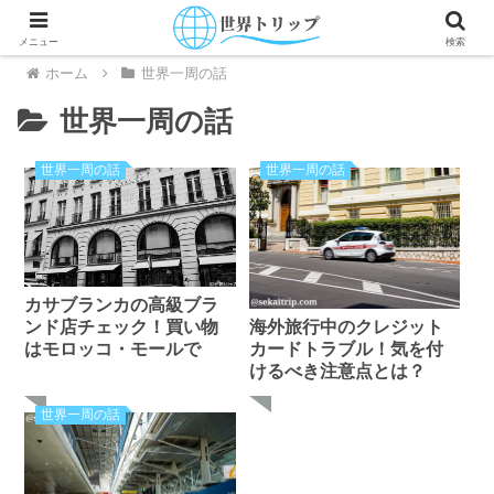
メニュー
検索
ホーム
世界一周の話
世界一周の話
世界一周の話
世界一周の話
カサブランカの高級ブラ
海外旅行中のクレジット
ンド店チェック！買い物
カードトラブル！気を付
はモロッコ・モールで
けるべき注意点とは？
世界一周の話