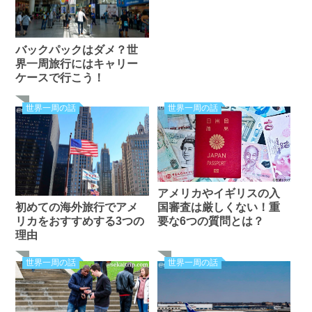
バックパックはダメ？世
界一周旅行にはキャリー
ケースで行こう！
世界一周の話
世界一周の話
アメリカやイギリスの入
国審査は厳しくない！重
初めての海外旅行でアメ
要な6つの質問とは？
リカをおすすめする3つの
理由
世界一周の話
世界一周の話