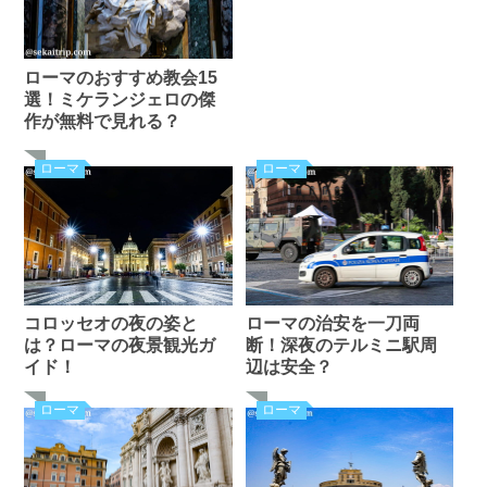
ローマのおすすめ教会15
選！ミケランジェロの傑
作が無料で見れる？
ローマ
ローマ
コロッセオの夜の姿と
ローマの治安を一刀両
は？ローマの夜景観光ガ
断！深夜のテルミニ駅周
イド！
辺は安全？
ローマ
ローマ