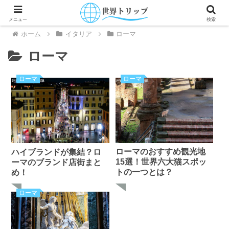
メニュー
検索
ホーム
イタリア
ローマ
ローマ
ローマ
ローマ
ローマのおすすめ観光地
ハイブランドが集結？ロ
15選！世界六大猫スポッ
ーマのブランド店街まと
トの一つとは？
め！
ローマ