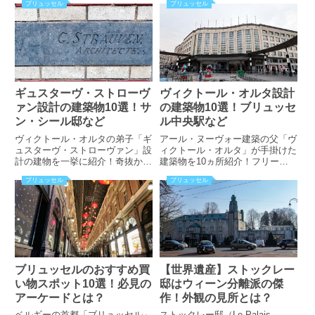
ブリュッセル
ブリュッセル
銀行が穴場スポットだった？小便
ーベンスのパトロンだった人物の
小僧、王立美術館など定番スポッ
邸宅とは？ザハ・ハディド氏が手
トもしっかり掲載。地図付きで場
掛けた建物は異彩を放っていた？
所も安心です！
注目すべき建物を紹介！
ギュスターヴ・ストローヴ
ヴィクトール・オルタ設計
ァン設計の建築物10選！サ
の建築物10選！ブリュッセ
ン・シール邸など
ル中央駅など
ヴィクトール・オルタの弟子「ギ
アール・ヌーヴォー建築の父「ヴ
ュスターヴ・ストローヴァン」設
ィクトール・オルタ」が手掛けた
計の建物を一挙に紹介！奇抜かつ
建築物を10ヵ所紹介！フリーメ
繊細なデザインを持つ最も有名な
イソン仲間のために手掛けた邸宅
ブリュッセル
ブリュッセル
建物とは？本格イタリアンレスト
って？赤レンガを使用したオルタ
ランが入る築100年以上のアー
設計の珍しい建物とは？写真、マ
ル・ヌーヴォー建築がある？写
ップ付きで世界遺産以外の物件に
真、地図付きで掲載しています！
絞って紹介しています。
ブリュッセルのおすすめ買
【世界遺産】ストックレー
い物スポット10選！必見の
邸はウィーン分離派の傑
アーケードとは？
作！外観の見所とは？
ベルギーの首都「ブリュッセル」
ストックレー邸（Le Palais