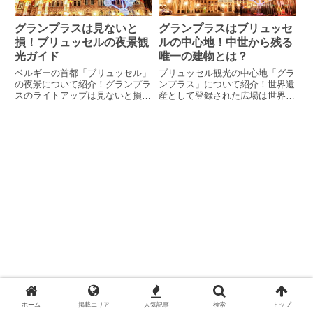
グランプラスは見ないと
グランプラスはブリュッセ
損！ブリュッセルの夜景観
ルの中心地！中世から残る
光ガイド
唯一の建物とは？
ベルギーの首都「ブリュッセル」
ブリュッセル観光の中心地「グラ
の夜景について紹介！グランプラ
ンプラス」について紹介！世界遺
スのライトアップは見ないと損だ
産として登録された広場は世界で
った？！サン・ミッシェル大聖堂
最も美しいとの評価も。1695年
の夜の姿とは？グラン・プラス周
のフランス軍の砲撃を逃れ、唯一
辺、ブリュッセル北駅周辺の写真
残る中世の建物とは？金装飾が美
を中心に掲載！
しいギルドハウスについても掲載
しています！
ホーム
掲載エリア
人気記事
検索
トップ