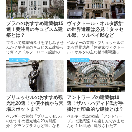
計画中の方は必見です！
プラハのおすすめ建築物15
ヴィクトール・オルタ設計
選！要注目のキュビスム建
の世界遺産は必見！タッセ
築とは？
ル邸、ソルベイ邸など
プラハで建築物巡りを楽しみませ
ベルギーの首都・ブリュッセルに
んか？要注目のキュビスム建築っ
ある世界遺産「建築家ヴィクトー
て何？アドルフ・ロース設計のモ
ル・オルタの主な都市邸宅群」に
ダニズム建築の建物がある？フラ
ついて紹介！注目すべきアール・
ブリュッセル
アントワープ
ンツ・カフカが暮らした家とは？
ヌーヴォー様式最初の建物とは？
築100年以上の魅力ある建物群が
みなさんを建築の世界に引き入れ
ます！
ブリュッセルのおすすめ観
アントワープの建築物10
光地20選！小便小僧から穴
選！ザハ・ハディド氏が手
場スポットまで
掛けた印象的な建物とは？
ベルギーの首都「ブリュッセル」
ベルギー第2の都市「アントワー
のおすすめ観光地を20ヵ所紹
プ」で建築巡りを楽しんでみませ
介！グランプラスなど気になる3
んか？15世紀に建設されたアン
件の世界遺産とは？ベルギー国立
トワープ最古の家があった？！ル