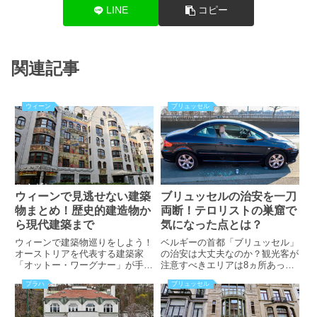
LINE
コピー
関連記事
ウィーン
ブリュッセル
ウィーンで見逃せない建築
ブリュッセルの治安を一刀
物まとめ！歴史的建造物か
両断！テロリストの巣窟で
ら現代建築まで
気になった点とは？
ウィーンで建築物巡りをしよう！
ベルギーの首都「ブリュッセル」
オーストリアを代表する建築家
の治安は大丈夫なのか？観光客が
「オットー・ワーグナー」が手掛
注意すべきエリアは8ヵ所あっ
けた建物の特徴は？ウィーンのモ
た！気になるその場所とは？テロ
プラハ
ブリュッセル
ダニズム建築の重要な建築物は劣
警戒レベル、テロの発生状況は？
化していた？オーストリアで最も
筆者が実際に滞在して分かった注
高いビルの外観とは？
意すべきポイントを公開中。旅行