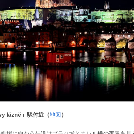
y lázně」駅付近（
地図
）
民劇場に向かう歩道はプラハ城とカレル橋の夜景を見