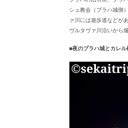
シュ教会（プラハ城側
ァ川には遊歩道などが
ヴルタヴァ川沿いから
■夜のプラハ城とカレル