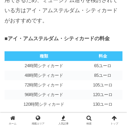
用できるため、ミュージアム巡りを検討されて
いる方はアイ・アムステルダム・シティカード
がおすすめです。
■アイ・アムステルダム・シティカードの料金
種類
料金
24時間シティカード
65ユーロ
48時間シティカード
85ユーロ
72時間シティカード
105ユーロ
96時間シティカード
120ユーロ
120時間シティカード
130ユーロ
※対象になる博物館などは
公式サイト（英語）
ホーム
掲載エリア
人気記事
検索
トップ