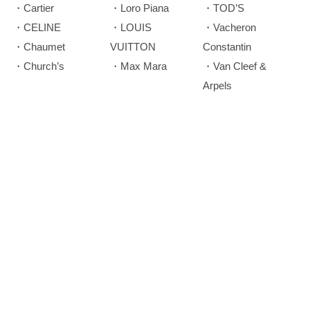
・Cartier
・Loro Piana
・TOD’S
・CELINE
・LOUIS
・Vacheron
・Chaumet
VUITTON
Constantin
・Church’s
・Max Mara
・Van Cleef &
Arpels