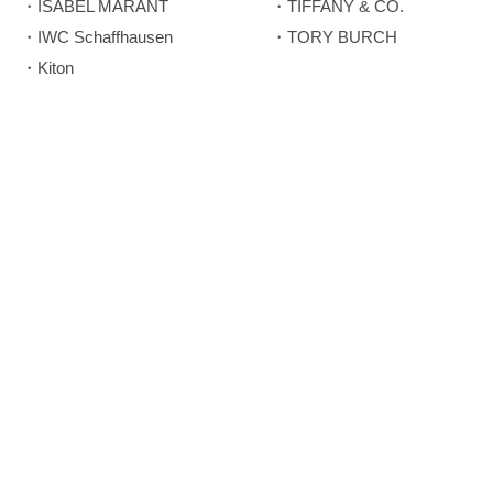
・ISABEL MARANT
・TIFFANY & CO.
・IWC Schaffhausen
・TORY BURCH
・Kiton