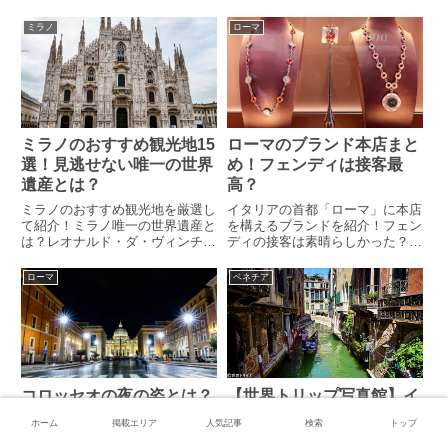
の最低だった？レディースバッグ
件数はイタリアで4番目に多い？
のカラーは何色が多め？平日15
移民は増加傾向。気になった黒人
ミラノ
ローマ
時以降の店内の様子とは？商品構
男性の行動とは？主要観光地は夜
成や値段感について解説。行き方
出歩いても大丈夫？観光客向けに
も掲載しています！
特化した情報をお届け！
ミラノのおすすめ観光地15
ローマのブランド本店まと
選！見逃せない唯一の世界
め！フェンディは接客最
遺産とは？
高？
ミラノのおすすめ観光地を厳選し
イタリアの首都「ローマ」に本店
て紹介！ミラノ唯一の世界遺産と
を構えるブランドを紹介！フェン
は？レオナルド・ダ・ヴィンチの
ディの接客は素晴らしかった？ブ
「最後の晩餐」はミラノにあっ
ルガリの華やかなディスプレイと
た！その場所は？スフォルツェス
は？「カシミアの女王」が設立し
ローマ
ベネチア
コ城で注意すべき点とは？教会、
たブランドがある？！マニアック
博物館、買い物スポットもカバ
なブランドも掲載！
ー。旅行計画中の方は必見です！
コロッセオの夜の姿とは？
【世界トリップ写真館】イ
ローマの夜景観光ガイド！
タリア・ベネチア編：水の
ホーム
掲載エリア
人気記事
検索
トップ
都を象徴する水路が見所！
イタリアの首都「ローマ」の夜景