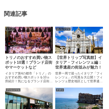
関連記事
トリノ
フィレンツェ
トリノのおすすめ買い物ス
【世界トリップ写真館】イ
ポット10選！ブランド店街
タリア・フィレンツェ編：
やマーケットなど
世界遺産の街並みが魅力！
イタリア第4の都市「トリノ」の
世界一周で巡ったイタリア「フィ
おすすめ買い物スポットを10ヵ
レンツェ」の写真を大公開！フィ
所紹介！気になるブランド店街
レンツェ歴史地区として世界遺産
は？トリノ最大のマーケットはど
に登録されている街並みが見所。
こ？ユベントスのオフィシャルス
「アルノ川右岸」、「アルノ川左
フィレンツェ
ナポリ
トアがあるショッピングストリー
岸」に分けてお届け！
トとは？デパートや訪れるべきギ
ャラリーなども掲載しています！