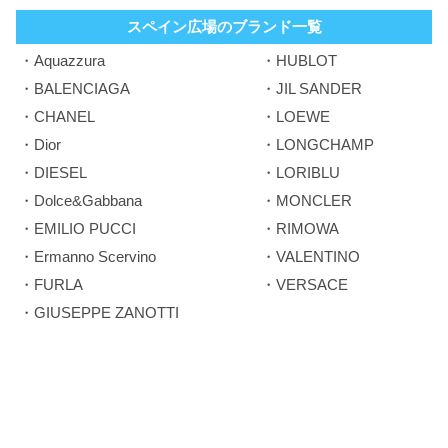
スペイン広場のブランド一覧
・Aquazzura
・HUBLOT
・BALENCIAGA
・JIL SANDER
・CHANEL
・LOEWE
・Dior
・LONGCHAMP
・DIESEL
・LORIBLU
・Dolce&Gabbana
・MONCLER
・EMILIO PUCCI
・RIMOWA
・Ermanno Scervino
・VALENTINO
・FURLA
・VERSACE
・GIUSEPPE ZANOTTI