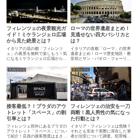
観光地の写真も掲載！
民謡サンタ・ルチアの美しい景色
を楽しもう！
フィレンツェの夜景観光ガ
ローマの世界遺産まとめ！
イド！ミケランジェロ広場
見逃せない四大バシリカと
から見た絶景とは？
は？
イタリアの花の都「フィレンツ
イタリアの首都「ローマ」の世界
ェ」の夜景を無料で楽しもう！気
遺産まとめ！ローマ歴史地区・教
になるミケランジェロ広場から見
皇領とサン・パオロ・フォーリ・
た絶景とは？アルノ川沿いの夜景
レ・ムーラ大聖堂で指定された世
も見逃せない！その夜景を見るお
界遺産とは？サン・ピエトロ大聖
フィレンツェ
フィレンツェ
すすめスポットはどこ？
堂の見所は？金色に輝くファサー
ドを持つ教会も掲載！
接客最低？！プラダのアウ
フィレンツェの治安を一刀
トレット「スペース」の割
両断！黒人男性の気になっ
引率とは？
た行動とは？
フィレンツェ郊外にあるプラダの
イタリア・フィレンツェは危険？
アウトレット「スペース」につい
それとも安全？実際に滞在した筆
て紹介！店員の接客態度はまさか
者が治安について調査。犯罪報告