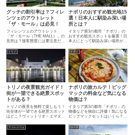
グッチの割引率は？フィレ
ナポリのおすすめ観光地15
ンツェのアウトレット
選！日本人に馴染み深い場
「ザ・モール」は必見！
所とは？
フィレンツェのアウトレット
イタリア第3の都市「ナポリ」の
「ザ・モール（THE MALL）」の
おすすめ観光スポットを厳選！日
見所は？接客態度には要注意だっ
本人にとって馴染み深い場所があ
た？！グッチのシューズは品揃え
った？！ナポリ貴族「ブランカッ
不足？気になる割引率は？シャト
チョ家」の墓碑がある教会って？
トリノ
ナポリ
ルバスの注意事項とは？ブランド
ナポリ三大尖塔、活気ある雰囲気
一覧や近隣のプラダアウトレット
が楽しめるストリートまで紹介。
の情報も掲載しています！
観光計画中の方は必見です！
トリノの夜景観光ガイド！
ナポリの旅カルテ！ビッグ
街が一望できる絶景スポッ
マックの料金など気になる
トがある？
物価は？
トリノの夜景を無料で楽しもう！
イタリア第3の都市「ナポリ」の
街全体が一望できる絶景スポット
物価などを独自に評価！気になる
はどこ？ヴィットリオ・エマヌエ
ビッグマックセットはいくら？治
ーレ1世橋から見たポー川沿いの
安はネットで言われるほど悪くな
夜景とは？カステッロ広場のライ
かった？！近郊の平均気温、降水
フィレンツェ
ローマ
トアップも見所？トリノ王宮など
量から見るベストシーズンとは？