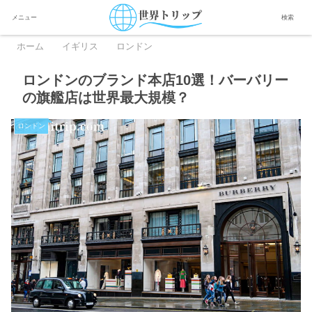
メニュー
検索
ホーム
イギリス
ロンドン
ロンドンのブランド本店10選！バーバリー
の旗艦店は世界最大規模？
ロンドン