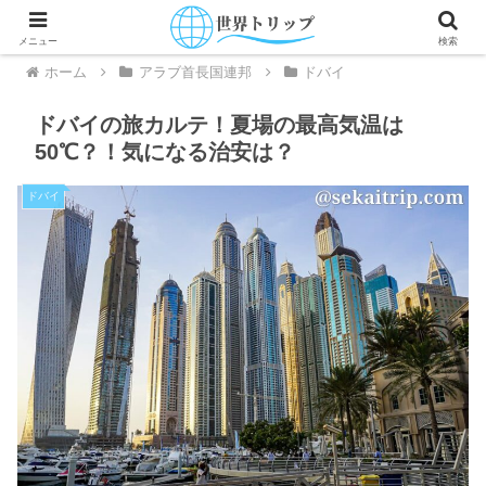
メニュー
検索
ホーム
アラブ首長国連邦
ドバイ
ドバイの旅カルテ！夏場の最高気温は
50℃？！気になる治安は？
ドバイ