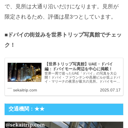
で、見所は大通り沿いだけになります。見所が
限定されるため、評価は星3つとしています。
■ドバイの街並みを世界トリップ写真館でチェッ
ク！
【世界トリップ写真館】UAE・ドバイ
編：ドバイモール周辺を中心に掲載！
世界一周で巡ったUAE「ドバイ」の写真を大公
開！ドバイ・ファウンテンや高層ビルが並ぶドバ
イ・マリーナの夜景が最大の見所。ドバイモール
やゴールドスークなどの買い物スポット、ドバ
イ・ミュージアムなど観光スポットの写真も掲
sekaitrip.com
2025.07.17
載！
交通機関：★★