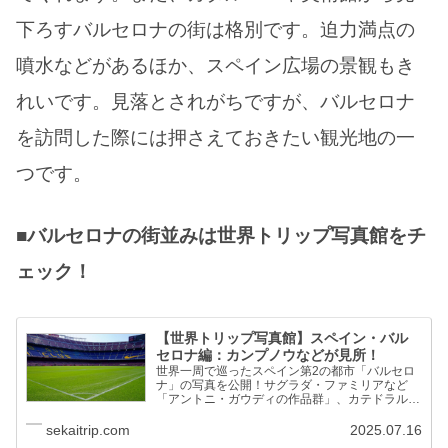
下ろすバルセロナの街は格別です。迫力満点の
噴水などがあるほか、スペイン広場の景観もき
れいです。見落とされがちですが、バルセロナ
を訪問した際には押さえておきたい観光地の一
つです。
■バルセロナの街並みは世界トリップ写真館をチ
ェック！
【世界トリップ写真館】スペイン・バル
セロナ編：カンプノウなどが見所！
世界一周で巡ったスペイン第2の都市「バルセロ
ナ」の写真を公開！サグラダ・ファミリアなど
「アントニ・ガウディの作品群」、カテドラルが
あるゴシック地区、FCバルセロナのスタジアム
など観光名所を中心に選定！
sekaitrip.com
2025.07.16