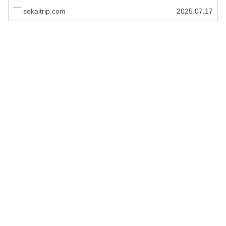
世紀頃からの起源を持つ大聖堂があった？ボケリ
ア市場、FCバルセロナのホームスタジアムなど
sekaitrip.com
2025.07.17
も掲載しています！