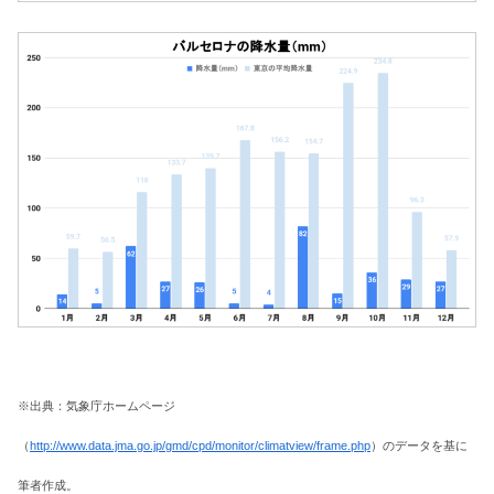
※出典：気象庁ホームページ
（
http://www.data.jma.go.jp/gmd/cpd/monitor/climatview/frame.php
）のデータを基に
筆者作成。