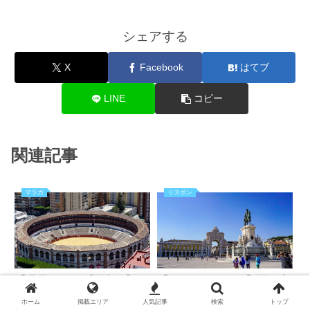
シェアする
X
Facebook
はてブ
LINE
コピー
関連記事
マラガ
リスボン
【世界トリップ写真館】ス
【リスボンの気候】夏は寒
ペイン・マラガ編：港周
暖差に要注意？！ベストシ
ホーム
掲載エリア
人気記事
検索
トップ
辺、旧市街が最大の見所！
ーズンは？