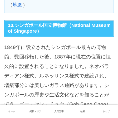
（
地図
）
10.シンガポール国立博物館（National Museum
of Singapore）
1849年に設立されたシンガポール最古の博物
館。数回移転した後、1887年に現在の位置に恒
久的に設置されることになりました。ネオパラ
ディアン様式、ルネッサンス様式で建設され、
増築部分には美しいガラス通路があります。シ
ンガポールの歴史や生活文化などを知ることが
でき、ゴー・セン・チュウ（Goh Seng Choo）
ホーム
掲載エリア
人気記事
検索
トップ
ギャラリー、シンガポール・ヒストリー・ギャ