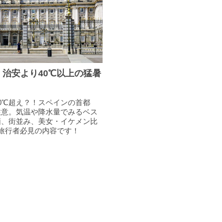
治安より40℃以上の猛暑
0℃超え？！スペインの首都
注意。気温や降水量でみるベス
価、街並み、美女・イケメン比
旅行者必見の内容です！