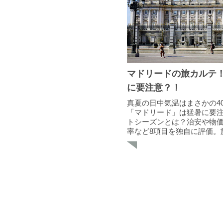
マドリードの旅カルテ！
に要注意？！
真夏の日中気温はまさかの4
「マドリード」は猛暑に要
トシーズンとは？治安や物
率など8項目を独自に評価。