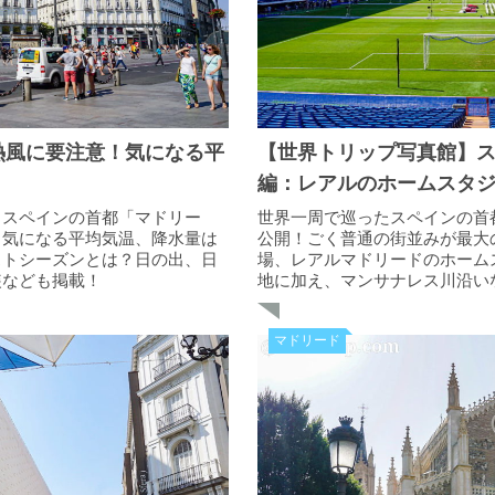
熱風に要注意！気になる平
【世界トリップ写真館】
編：レアルのホームスタ
！スペインの首都「マドリー
世界一周で巡ったスペインの首
。気になる平均気温、降水量は
公開！ごく普通の街並みが最大
ストシーズンとは？日の出、日
場、レアルマドリードのホーム
装なども掲載！
地に加え、マンサナレス川沿い
の写真も掲載！
マドリード